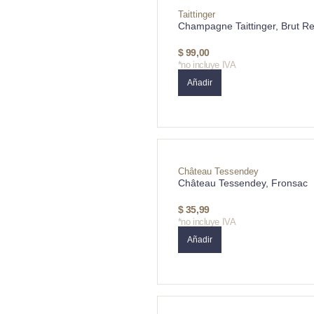
Taittinger
Champagne Taittinger, Brut R
$
99,00
*no incluye IVA
Añadir
Château Tessendey
Château Tessendey, Fronsac
$
35,99
*no incluye IVA
Añadir