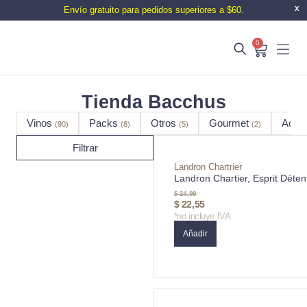
Envío gratuito para pedidos superiores a $60.
X
0
Tienda Bacchus
Vinos
Packs
Otros
Gourmet
Acce
(90)
(8)
(5)
(2)
Filtrar
Landron Chartrier
Landron Chartier, Esprit Déten
$
24,99
$
22,55
*no incluye IVA
Añadir