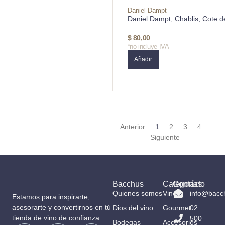
Daniel Dampt
Daniel Dampt, Chablis, Cote d
$
80,00
*no incluye IVA
Añadir
Anterior
1
2
3
4
Siguiente
Bacchus
Categorías
Contacto
Quienes somos
Vinos
info@bacc
Estamos para inspirarte,
asesorarte y convertirnos en tú
Dios del vino
Gourmet
02
tienda de vino de confianza.
500
Bodegas
Accesorios