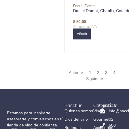
Daniel Dampt
Daniel Dampt, Chablis, Cote d
$
80,00
*no incluye IVA
Añadir
Anterior
1
2
3
4
Siguiente
Bacchus
Categorías
Contacto
Quienes somos
Vinos
info@bacc
Estamos para inspirarte,
asesorarte y convertirnos en tú
Dios del vino
Gourmet
02
tienda de vino de confianza.
500
Bodegas
Accesorios