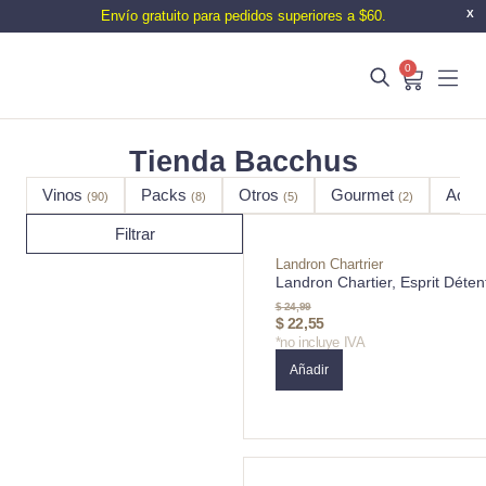
Envío gratuito para pedidos superiores a $60.
X
0
Tienda Bacchus
Vinos
Packs
Otros
Gourmet
Acce
(90)
(8)
(5)
(2)
Filtrar
Landron Chartrier
Landron Chartier, Esprit Déten
$
24,99
$
22,55
*no incluye IVA
Añadir