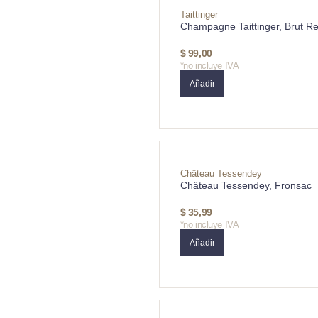
Taittinger
Champagne Taittinger, Brut R
$
99,00
*no incluye IVA
Añadir
Château Tessendey
Château Tessendey, Fronsac
$
35,99
*no incluye IVA
Añadir