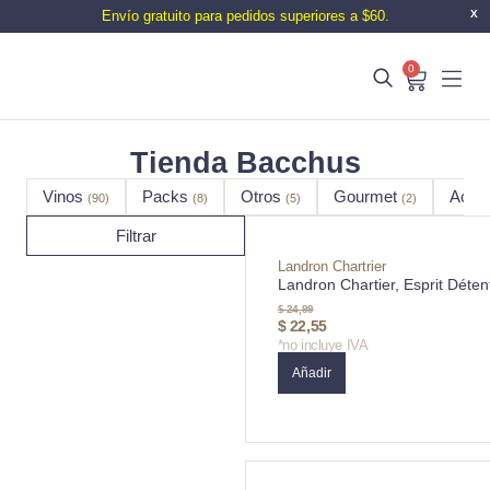
Envío gratuito para pedidos superiores a $60.
X
0
Tienda Bacchus
Vinos
Packs
Otros
Gourmet
Acce
(90)
(8)
(5)
(2)
Filtrar
Landron Chartrier
Landron Chartier, Esprit Déten
$
24,99
$
22,55
*no incluye IVA
Añadir