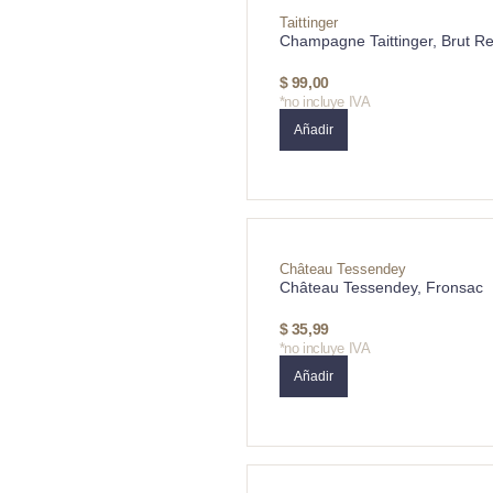
Taittinger
Champagne Taittinger, Brut R
$
99,00
*no incluye IVA
Añadir
Château Tessendey
Château Tessendey, Fronsac
$
35,99
*no incluye IVA
Añadir