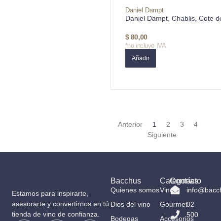
Daniel Dampt
Daniel Dampt, Chablis, Cote d
$
80,00
*no incluye IVA
Añadir
Anterior
1
2
3
4
Siguiente
Bacchus
Categorías
Contacto
Quienes somos
Vinos
info@bacc
Estamos para inspirarte,
asesorarte y convertirnos en tú
Dios del vino
Gourmet
02
tienda de vino de confianza.
500
Bodegas
Accesorios