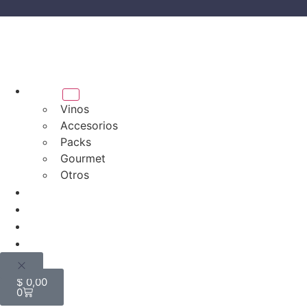
Tienda
Vinos
Accesorios
Packs
Gourmet
Otros
Bodegas
Quiénes somos
Blog
Mi cuenta
$
0,00
0