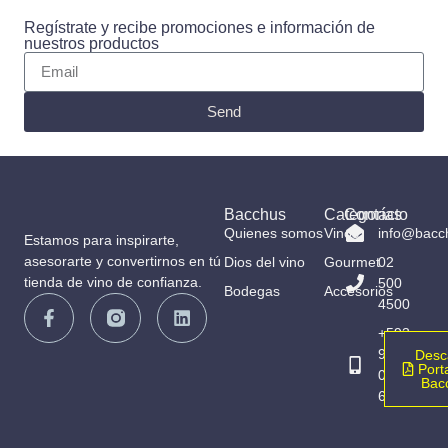
Regístrate y recibe promociones e información de
nuestros productos
Send
Bacchus
Categorías
Contacto
Quienes somos
Vinos
info@bacc
Estamos para inspirarte,
asesorarte y convertirnos en tú
Dios del vino
Gourmet
02
tienda de vino de confianza.
500
Bodegas
Accesorios
4500
+593
98
Desc
Porta
065
Bac
6836