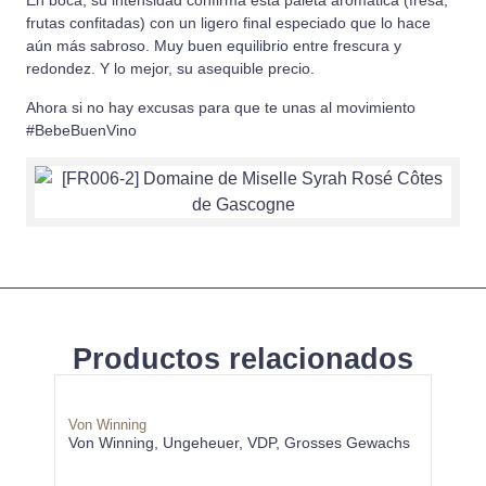
En boca, su intensidad confirma esta paleta aromática (fresa,
frutas confitadas) con un ligero final especiado que lo hace
aún más sabroso. Muy buen equilibrio entre frescura y
redondez. Y lo mejor, su asequible precio.
Ahora si no hay excusas para que te unas al movimiento
#BebeBuenVino
Productos relacionados
Von Winning
Niepoo
Von Winning, Ungeheuer, VDP, Grosses Gewachs
Niepo
Verde