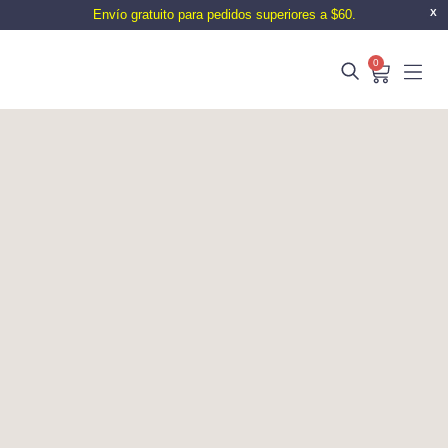
Envío gratuito para pedidos superiores a $60.
X
0