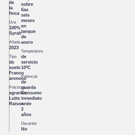
de
sobre
la
lías
finca
seis
meses
Uva
en
100%
tanque
Syrah
de
acero
Añada
2023
Temperatura
de
Tipo
de
servicio
suelo
10ºC
Franco
Potencial
arenoso
de
guarda
Prácticas
agrarias
Consumo
Lutte
inmediato
Raisonnée
a
2
años
Decantar
No