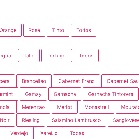
Orange
Rosé
Tinto
Todos
ngría
Italia
Portugal
Todos
bera
Brancellao
Cabernet Franc
Cabernet Sau
urmint
Gamay
Garnacha
Garnacha Tintorera
ncía
Merenzao
Merlot
Monastrell
Mourat
 Noir
Riesling
Salamino Lambrusco
Sangioves
Verdejo
Xarel.lo
Todas