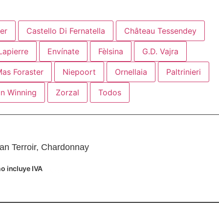
er
Castello Di Fernatella
Château Tessendey
Lapierre
Envínate
Fèlsina
G.D. Vajra
as Foraster
Niepoort
Ornellaia
Paltrinieri
n Winning
Zorzal
Todos
ran Terroir, Chardonnay
o incluye IVA
Añadir