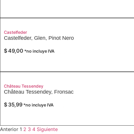
Castelfeder
Castelfeder, Glen, Pinot Nero
$
49,00
*no incluye IVA
Añadir
Château Tessendey
Château Tessendey, Fronsac
$
35,99
*no incluye IVA
Añadir
Anterior
1
2
3
4
Siguiente