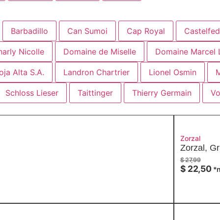
Barbadillo
Can Sumoi
Cap Royal
Castelfed
arly Nicolle
Domaine de Miselle
Domaine Marcel 
oja Alta S.A.
Landron Chartrier
Lionel Osmin
M
Schloss Lieser
Taittinger
Thierry Germain
Vo
Zorzal
Zorzal, G
$
27,99
$
22,50
*n