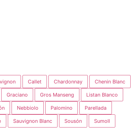
vignon
Callet
Chardonnay
Chenin Blanc
Graciano
Gros Manseng
Listan Blanco
ón
Nebbiolo
Palomino
Parellada
e
Sauvignon Blanc
Sousón
Sumoll