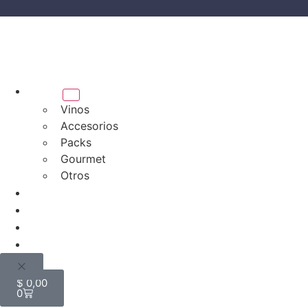
Tienda
Vinos
Accesorios
Packs
Gourmet
Otros
Bodegas
Quiénes somos
Blog
Mi cuenta
$
0,00
0