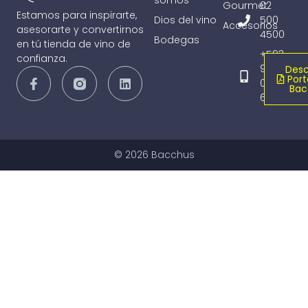
somos
Gourmet
02
Estamos para inspirarte,
Dios del vino
500
Accesorios
asesorarte y convertirnos
4500
Bodegas
en tú tienda de vino de
+593
confianza.
98
Desc
Port
065
Bac
6836
© 2026 Bacchus