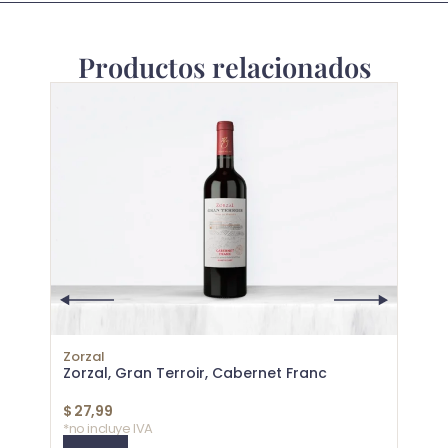
Productos relacionados
Zorzal
Raven
Zorzal, Gran Terroir, Cabernet Franc
Raven
$
27,99
$
39,
*no incluye IVA
*no in