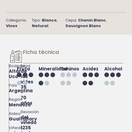
Categoría:
Tipo:
Blanco
,
Cepa:
Chenin Blanc
,
Vinos
Natural
Sauvignon Blanc
Ficha técnica
Bodega
Edad
Fruta
Mineralidad
Taninos
Acidez
Alcohol
Altar
de
Uco
las
vides
País
35
Argentina
-
70
Región
años
Mendoza
Elevación
Aldea
del
Gualtallary
viñedo
1235
Viñedo