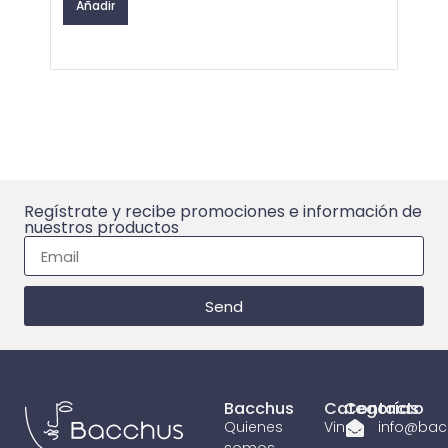
Añadir
Aña
Regístrate y recibe promociones e información de
nuestros productos
Send
Bacchus
Categorías
Contacto
Quienes
Vinos
info@bac