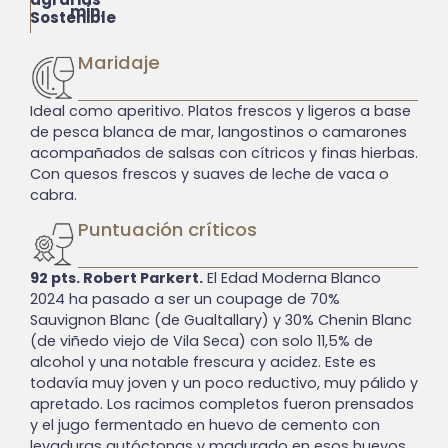
min.
Sostenible
Maridaje
Ideal como aperitivo. Platos frescos y ligeros a base
de pesca blanca de mar, langostinos o camarones
acompañados de salsas con cítricos y finas hierbas.
Con quesos frescos y suaves de leche de vaca o
cabra.
Puntuación críticos
92 pts. Robert Parkert.
El Edad Moderna Blanco
2024 ha pasado a ser un coupage de 70%
Sauvignon Blanc (de Gualtallary) y 30% Chenin Blanc
(de viñedo viejo de Vila Seca) con solo 11,5% de
alcohol y una notable frescura y acidez. Este es
todavía muy joven y un poco reductivo, muy pálido y
apretado. Los racimos completos fueron prensados ​​
y el jugo fermentado en huevo de cemento con
levaduras autóctonas y madurado en esos huevos