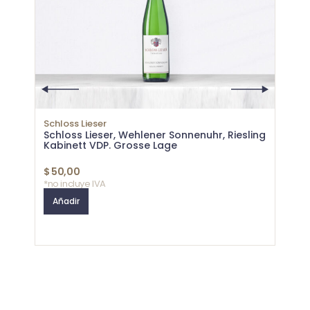
Schloss Lieser
Royal
Schloss Lieser, Wehlener Sonnenuhr, Riesling
Royal
Kabinett VDP. Grosse Lage
$
50,00
$
26,
*no incluye IVA
*no in
Añadir
Aña