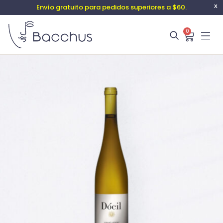
Envío gratuito para pedidos superiores a $60.
X
0