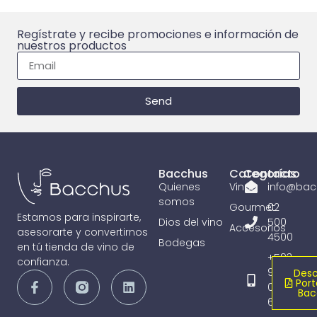
Regístrate y recibe promociones e información de
nuestros productos
Send
Bacchus
Categorías
Contacto
Quienes
Vinos
info@bac
somos
Gourmet
02
Estamos para inspirarte,
Dios del vino
500
Accesorios
asesorarte y convertirnos
4500
Bodegas
en tú tienda de vino de
+593
confianza.
98
Desc
Port
065
Bac
6836