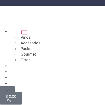
Tienda
Vinos
Accesorios
Packs
Gourmet
Otros
Bodegas
Quiénes somos
Blog
Mi cuenta
$
0,00
0