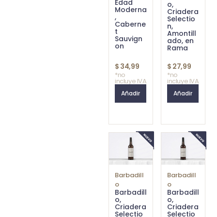
Edad
o,
Moderna
Criadera
,
Selectio
Caberne
n,
t
Amontill
Sauvign
ado, en
on
Rama
$
34,99
$
27,99
*no
*no
incluye IVA
incluye IVA
Añadir
Añadir
Barbadill
Barbadill
o
o
Barbadill
Barbadill
o,
o,
Criadera
Criadera
Selectio
Selectio