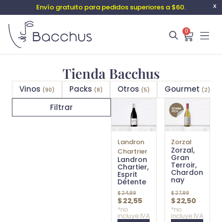
Envío gratuito para pedidos superiores a $60.
X
0
Tienda Bacchus
Vinos
Packs
Otros
Gourmet
(90)
(8)
(5)
(2)
Filtrar
Landron
Zorzal
Zorzal,
Chartrier
Gran
Landron
Terroir,
Chartier,
Chardon
Esprit
nay
Détente
$
24,99
$
27,99
$
22,55
$
22,50
*no
*no
incluye IVA
incluye IVA