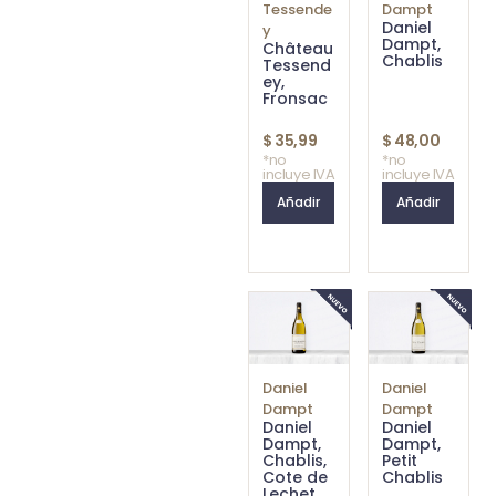
Tessende
Dampt
Daniel
y
Dampt,
Château
Chablis
Tessend
ey,
Fronsac
$
35,99
$
48,00
*no
*no
incluye IVA
incluye IVA
Añadir
Añadir
Daniel
Daniel
Dampt
Dampt
Daniel
Daniel
Dampt,
Dampt,
Chablis,
Petit
Cote de
Chablis
Lechet,