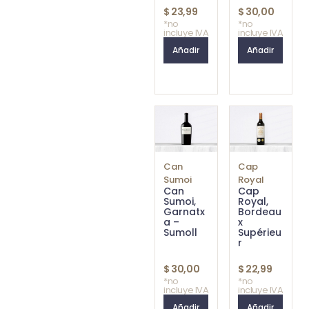
$
23,99
$
30,00
*no
*no
incluye IVA
incluye IVA
Añadir
Añadir
Can
Cap
Sumoi
Royal
Can
Cap
Sumoi,
Royal,
Garnatx
Bordeau
a –
x
Sumoll
Supérieu
r
$
30,00
$
22,99
*no
*no
incluye IVA
incluye IVA
Añadir
Añadir