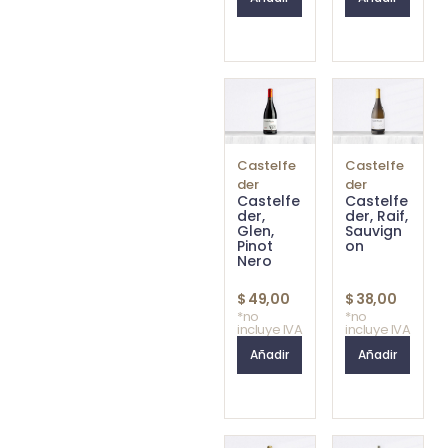
Castelfe
Castelfe
der
der
Castelfe
Castelfe
der,
der, Raif,
Glen,
Sauvign
Pinot
on
Nero
$
49,00
$
38,00
*no
*no
incluye IVA
incluye IVA
Añadir
Añadir