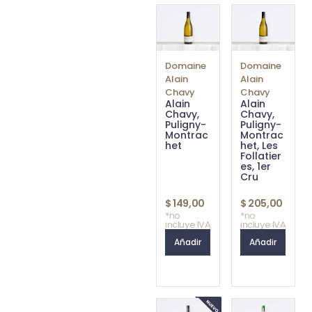
Domaine
Domaine
Alain
Alain
Chavy
Chavy
Alain
Alain
Chavy,
Chavy,
Puligny-
Puligny-
Montrac
Montrac
het
het, Les
Follatier
es, 1er
Cru
$
149,00
$
205,00
*no
*no
incluye IVA
incluye IVA
Añadir
Añadir