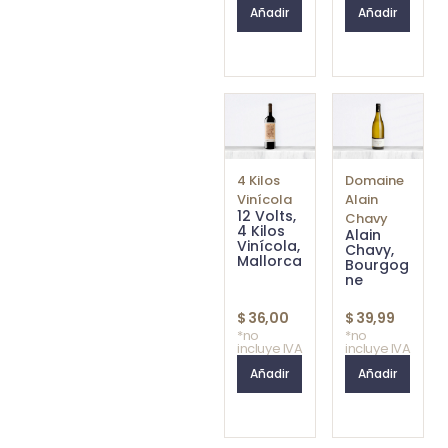
Añadir
Añadir
4 Kilos
Domaine
Vinícola
Alain
12 Volts,
Chavy
4 Kilos
Alain
Vinícola,
Chavy,
Mallorca
Bourgog
ne
$
36,00
$
39,99
*no
*no
incluye IVA
incluye IVA
Añadir
Añadir