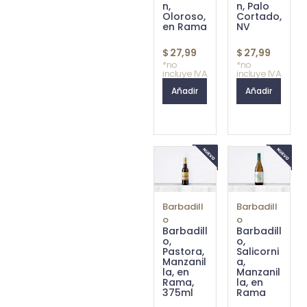
n,
n, Palo
Oloroso,
Cortado,
en Rama
NV
$
27,99
$
27,99
*no
*no
incluye IVA
incluye IVA
Añadir
Añadir
Barbadill
Barbadill
o
o
Barbadill
Barbadill
o,
o,
Pastora,
Salicorni
Manzanil
a,
la, en
Manzanil
Rama,
la, en
375ml
Rama