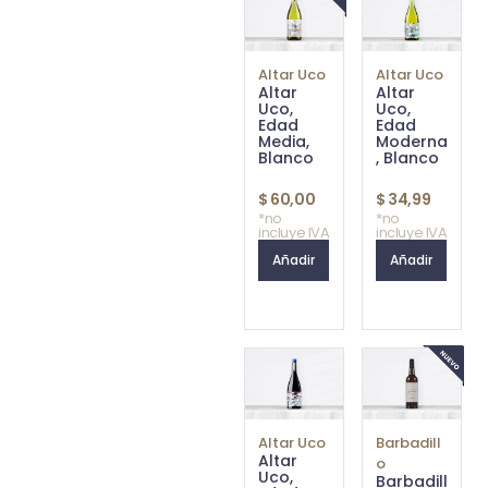
Altar Uco
Altar Uco
Altar
Altar
Uco,
Uco,
Edad
Edad
Media,
Moderna
Blanco
, Blanco
$
60,00
$
34,99
*no
*no
incluye IVA
incluye IVA
Añadir
Añadir
Altar Uco
Barbadill
Altar
o
Uco,
Barbadill