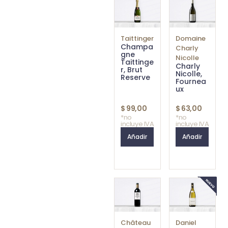
Taittinger
Domaine
Champa
Charly
gne
Nicolle
Taittinge
Charly
r, Brut
Nicolle,
Reserve
Fournea
ux
$
99,00
$
63,00
*no
*no
incluye IVA
incluye IVA
Añadir
Añadir
Château
Daniel