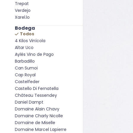
Trepat
Verdejo
Xarel.lo
Bodega
Todos
4 Kilos Vinícola
Altar Uco
Aylés Vino de Pago
Barbadillo
Can Sumoi
Cap Royal
Castelfeder
Castello Di Fernatella
Château Tessendey
Daniel Dampt
Domaine Alain Chavy
Domaine Charly Nicolle
Domaine de Miselle
Domaine Marcel Lapierre