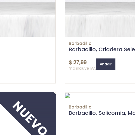
Barbadillo
Barbadillo, Criadera Sel
$
27,99
Añadir
*no incluye IVA
Barbadillo
Barbadillo, Salicornia, M