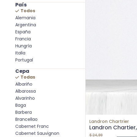
País
Todos
Alemania
Argentina
España
Francia
Hungría
Italia
Portugal
Cepa
Todas
Albariño
Albarossa
Alvarinho
Baga
Barbera
Brancellao
Landron Chartrier
Cabernet Franc
Landron Chartier,
Cabernet Sauvignon
$
24,99