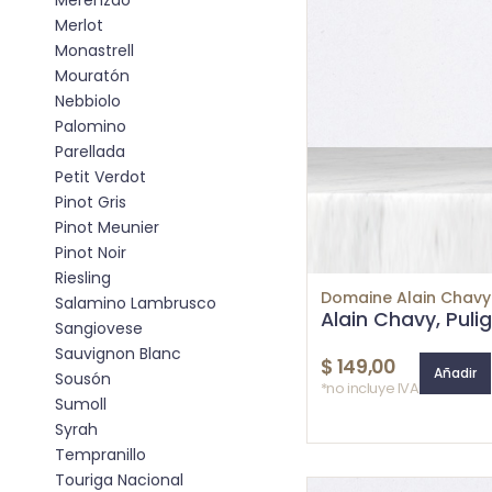
Merenzao
Merlot
Monastrell
Mouratón
Nebbiolo
Palomino
Parellada
Petit Verdot
Pinot Gris
Pinot Meunier
Pinot Noir
Riesling
Domaine Alain Chavy
Salamino Lambrusco
Alain Chavy, Pul
Sangiovese
Sauvignon Blanc
$
149,00
Añadir
Sousón
*no incluye IVA
Sumoll
Syrah
Tempranillo
Touriga Nacional