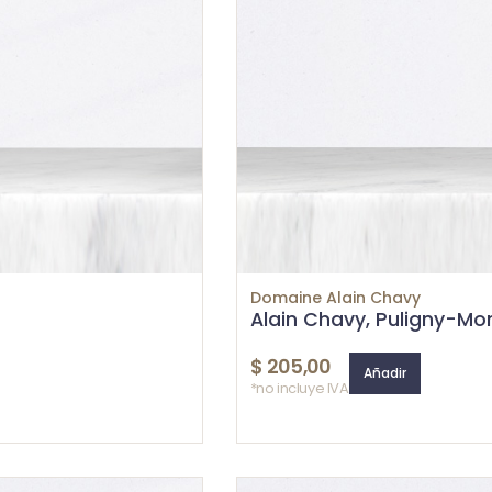
Domaine Alain Chavy
Alain Chavy, Puligny-Mont
$
205,00
Añadir
*no incluye IVA