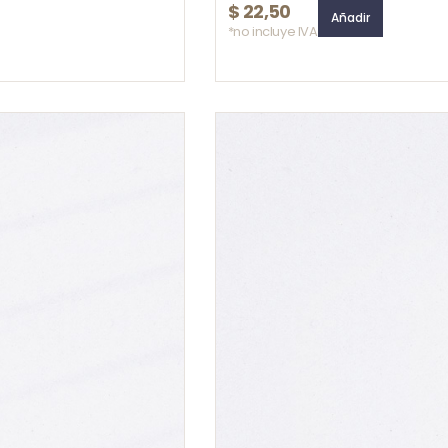
$
22,50
Añadir
*no incluye IVA