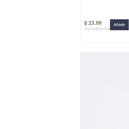
$
23,99
Añadir
*no incluye IVA