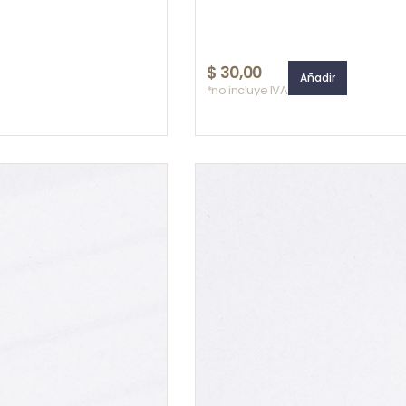
$
30,00
Añadir
*no incluye IVA