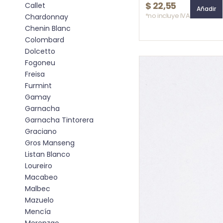
$
22,55
Callet
Añadir
*no incluye IVA
Chardonnay
Chenin Blanc
Colombard
Dolcetto
Fogoneu
Freisa
Furmint
Gamay
Garnacha
Garnacha Tintorera
Graciano
Gros Manseng
Listan Blanco
Loureiro
Macabeo
Malbec
Mazuelo
Mencía