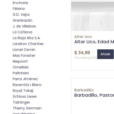
Envínate
Fèlsina
G.D. Vajra
Granbazán
J. de Villebois
La Ca'Nova
Altar Uco
La Rioja Alta S.A.
Altar Uco, Edad 
Landron Chartrier
Lionel Osmin
$
34,99
Añadir
Mas Foraster
*no incluye IVA
Niepoort
Ornellaia
Paltrinieri
Parra Jiménez
Raventós i Blanc
Barbadillo
Royal Tokaji
Barbadillo, Pasto
Schloss Lieser
Taittinger
Thierry Germain