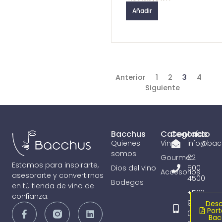
Añadir
Anterior
1
2
3
4
Siguiente
Bacchus
Categorías
Contacto
Quienes
Vinos
info@bac
somos
Gourmet
02
Estamos para inspirarte,
Dios del vino
500
Accesorios
asesorarte y convertirnos
4500
Bodegas
en tú tienda de vino de
+593
confianza.
98
Desc
Port
065
Bac