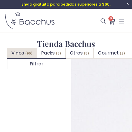
Envío gratuito para pedidos superiores a $60.
X
0
Tienda Bacchus
Vinos
Packs
Otros
Gourmet
(90)
(8)
(5)
(2)
Filtrar