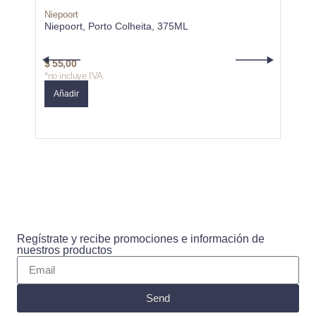
Niepoort
Von W
Niepoort, Porto Colheita, 375ML
Von W
Erste
$
55,00
$
49,
*no incluye IVA
*no in
Añadir
Añad
Regístrate y recibe promociones e información de
nuestros productos
Send