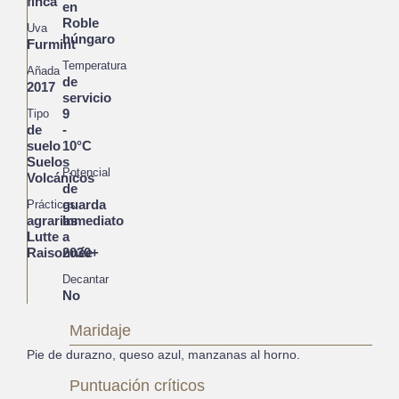
finca
en
Roble
Uva
húngaro
Furmint
Temperatura
Añada
de
2017
servicio
9
Tipo
de
-
suelo
10°C
Suelos
Potencial
Volcánicos
de
guarda
Prácticas
agrarias
Inmediato
Lutte
a
Raisonnée
2030+
Decantar
No
Maridaje
Pie de durazno, queso azul, manzanas al horno.
Puntuación críticos