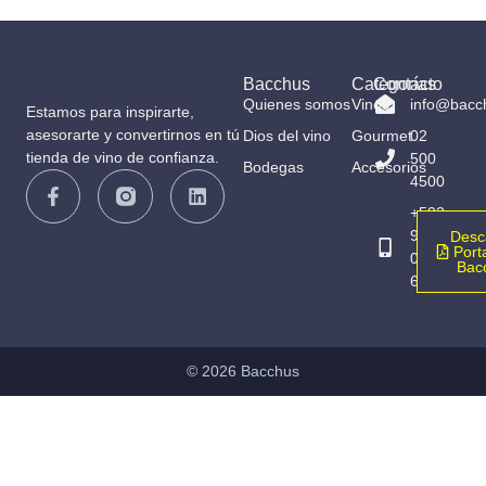
Bacchus
Categorías
Contacto
Quienes somos
Vinos
info@bacc
Estamos para inspirarte,
asesorarte y convertirnos en tú
Dios del vino
Gourmet
02
tienda de vino de confianza.
500
Bodegas
Accesorios
4500
+593
98
Desc
Porta
065
Bac
6836
© 2026 Bacchus