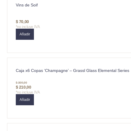
Vins de Soif
$
70,00
*no incluye IVA
Añadir
Caja x6 Copas ‘Champagne’ – Grassl Glass Elemental Series
$
300,00
$
210,00
*no incluye IVA
Añadir