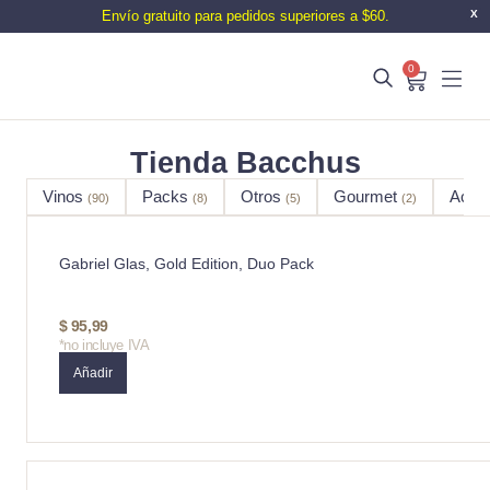
Envío gratuito para pedidos superiores a $60.
X
0
Tienda Bacchus
Vinos
Packs
Otros
Gourmet
Acce
(90)
(8)
(5)
(2)
Gabriel Glas, Gold Edition, Duo Pack
$
95,99
*no incluye IVA
Añadir