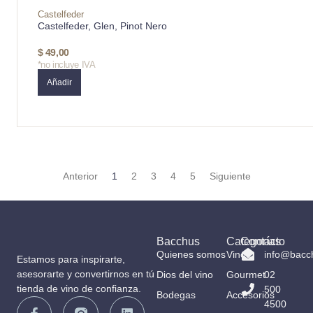
Castelfeder
Castelfeder, Glen, Pinot Nero
$
49,00
*no incluye IVA
Añadir
Anterior
1
2
3
4
5
Siguiente
Bacchus
Categorías
Contacto
Quienes somos
Vinos
info@bacc
Estamos para inspirarte,
asesorarte y convertirnos en tú
Dios del vino
Gourmet
02
tienda de vino de confianza.
500
Bodegas
Accesorios
4500