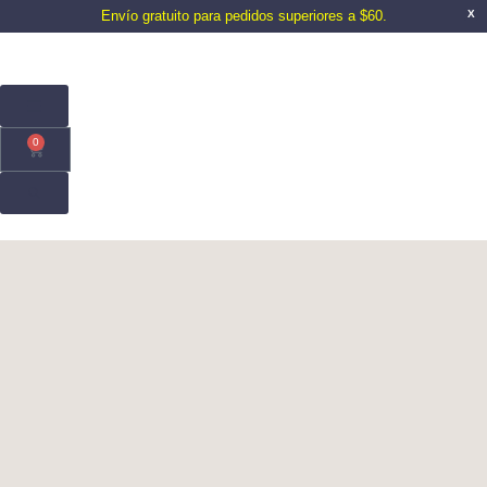
Envío gratuito para pedidos superiores a $60.
X
0