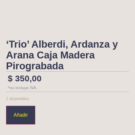
‘Trio’ Alberdi, Ardanza y
Arana Caja Madera
Pirograbada
$
350,00
*no incluye IVA
1 disponibles
Añadir