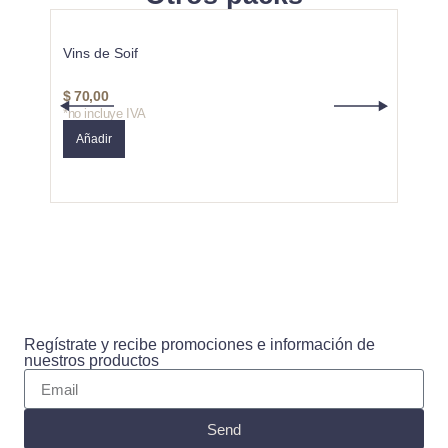
Vins de Soif
Criad
$
70,00
$
87,
*no incluye IVA
*no in
Añadir
Añad
Regístrate y recibe promociones e información de
nuestros productos
Send