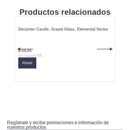
Productos relacionados
Decanter Carafe, Grassl Glass, Elemental Series
Caja 
Eleme
$
300,0
$
68,00
$
210
*no incluye IVA
*no in
Añadir
Añad
Regístrate y recibe promociones e información de
nuestros productos