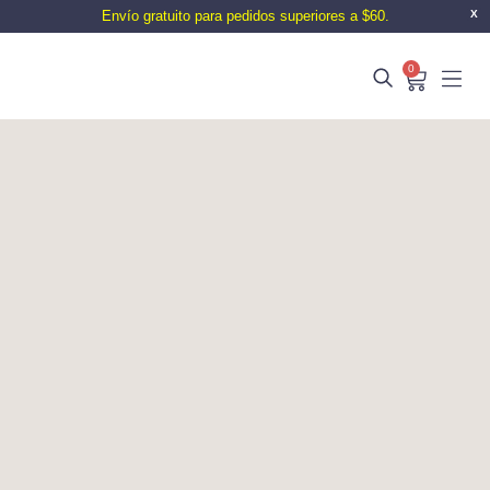
Envío gratuito para pedidos superiores a $60.
X
0