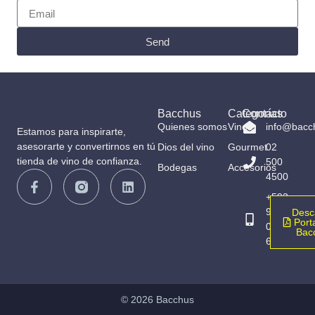
Send
Bacchus
Categorías
Contacto
Quienes somos
Vinos
info@bacc
Estamos para inspirarte,
asesorarte y convertirnos en tú
Dios del vino
Gourmet
02
tienda de vino de confianza.
500
Bodegas
Accesorios
4500
+593
98
Desc
Porta
065
Bac
6836
© 2026 Bacchus