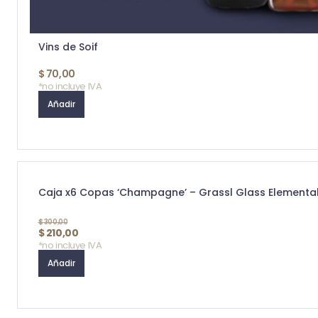
Vins de Soif
$
70,00
*no incluye IVA
Añadir
Caja x6 Copas ‘Champagne’ – Grassl Glass Elemental
$
300,00
$
210,00
*no incluye IVA
Añadir