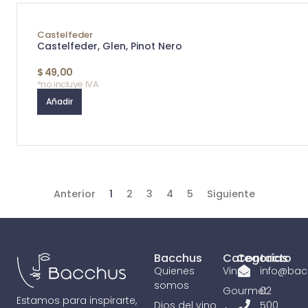
Castelfeder
Castelfeder, Glen, Pinot Nero
$
49,00
*no incluye IVA
Añadir
Anterior
1
2
3
4
5
Siguiente
Bacchus
Categorías
Contacto
Quienes
Vinos
info@bac
somos
Gourmet
02
Estamos para inspirarte,
Dios del vino
500