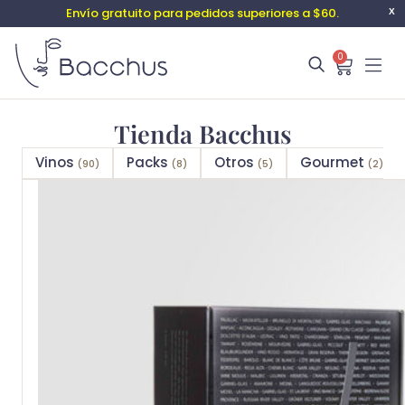
Envío gratuito para pedidos superiores a $60.
X
0
Tienda Bacchus
Vinos
Packs
Otros
Gourmet
(90)
(8)
(5)
(2)