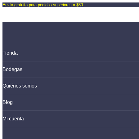
Envío gratuito para pedidos superiores a $60.
Saltar
al
contenido
Tienda
Bodegas
Quiénes somos
Blog
Mi cuenta