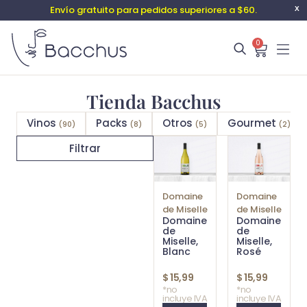
Envío gratuito para pedidos superiores a $60.
X
0
Tienda Bacchus
Vinos
Packs
Otros
Gourmet
(90)
(8)
(5)
(2)
Filtrar
Domaine
Domaine
de Miselle
de Miselle
Domaine
Domaine
de
de
Miselle,
Miselle,
Blanc
Rosé
$
15,99
$
15,99
*no
*no
incluye IVA
incluye IVA