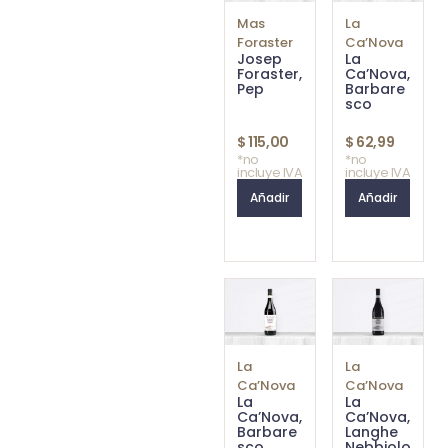
Mas
La
Foraster
Ca’Nova
Josep
La
Foraster,
Ca’Nova,
Pep
Barbare
sco
$
115,00
$
62,99
*no
*no
incluye IVA
incluye IVA
Añadir
Añadir
La
La
Ca’Nova
Ca’Nova
La
La
Ca’Nova,
Ca’Nova,
Barbare
Langhe
sco
Nebbiolo