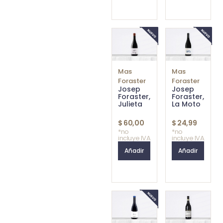
Mas
Mas
Foraster
Foraster
Josep
Josep
Foraster,
Foraster,
Julieta
La Moto
$
60,00
$
24,99
*no
*no
incluye IVA
incluye IVA
Añadir
Añadir