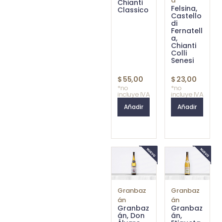
a
Chianti
Felsina,
Classico
Castello
di
Fernatell
a,
Chianti
Colli
Senesi
$
55,00
$
23,00
*no
*no
incluye IVA
incluye IVA
Añadir
Añadir
Granbaz
Granbaz
án
án
Granbaz
Granbaz
án, Don
án,