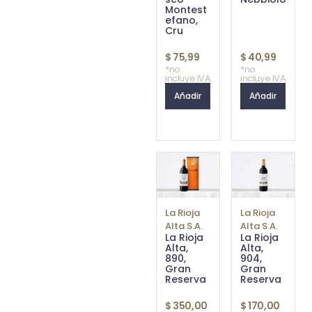
Montest
efano,
Cru
$
75,99
$
40,99
*no
*no
incluye IVA
incluye IVA
Añadir
Añadir
La Rioja
La Rioja
Alta S.A.
Alta S.A.
La Rioja
La Rioja
Alta,
Alta,
890,
904,
Gran
Gran
Reserva
Reserva
$
350,00
$
170,00