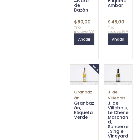
Álvaro
Etiqueta
de
Ámbar
Bazán
$
80,00
$
48,00
*no
*no
incluye IVA
incluye IVA
Añadir
Añadir
Granbaz
J. de
án
Villebois
Granbaz
J. de
án,
Villebois,
Etiqueta
Le Chêne
Verde
Marchan
d,
Sancerre
, Single
Vineyard