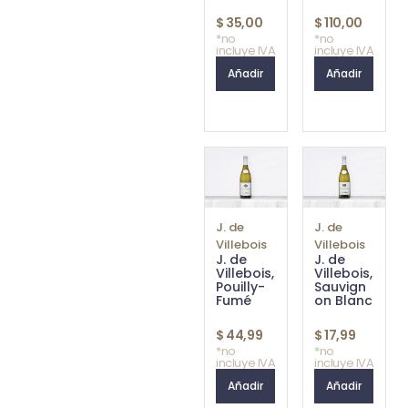
$
35,00
$
110,00
*no
*no
incluye IVA
incluye IVA
Añadir
Añadir
J. de
J. de
Villebois
Villebois
J. de
J. de
Villebois,
Villebois,
Pouilly-
Sauvign
Fumé
on Blanc
$
44,99
$
17,99
*no
*no
incluye IVA
incluye IVA
Añadir
Añadir