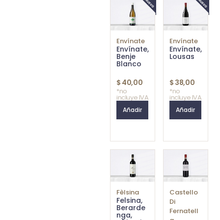
Envínate
Envínate
Envínate,
Envínate,
Benje
Lousas
Blanco
$
40,00
$
38,00
*no
*no
incluye IVA
incluye IVA
Añadir
Añadir
Fèlsina
Castello
Felsina,
Di
Berarde
Fernatell
nga,