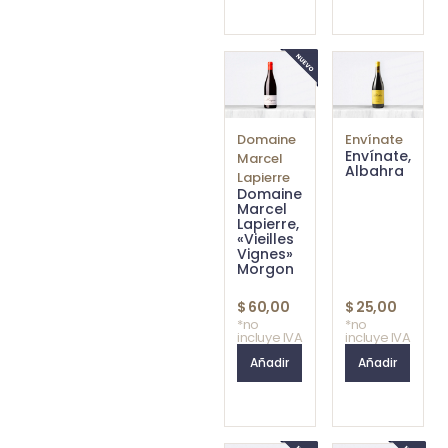
Domaine
Envínate
Envínate,
Marcel
Albahra
Lapierre
Domaine
Marcel
Lapierre,
«Vieilles
Vignes»
Morgon
$
60,00
$
25,00
*no
*no
incluye IVA
incluye IVA
Añadir
Añadir