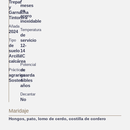
7
Trepat
meses
y
en
Garnacha
acero
Tintorera
inoxidable
Añada
Temperatura
2024
de
servicio
Tipo
de
12-
suelo
14
Arcilla
°C
calcárea
Potencial
de
Prácticas
agrarias
guarda
Sostenibles
4
años
Decantar
No
Maridaje
Hongos, pato, lomo de cerdo, costilla de cordero