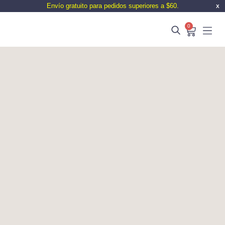
Envío gratuito para pedidos superiores a $60.
X
0