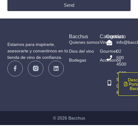
Send
Bacchus
Categorías
Contacto
Quienes somos
Vinos
info@bacc
Estamos para inspirarte,
asesorarte y convertirnos en tú
Dios del vino
Gourmet
02
tienda de vino de confianza.
500
Bodegas
Accesorios
4500
+593
98
Desc
Porta
065
Bac
6836
© 2026 Bacchus