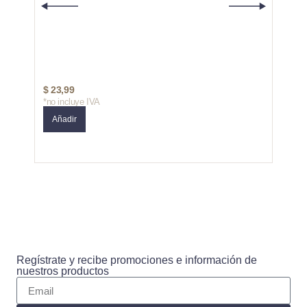
Niepoo
Niepo
$
23,99
$
80,
*no incluye IVA
*no in
Añadir
Añad
Regístrate y recibe promociones e información de
nuestros productos