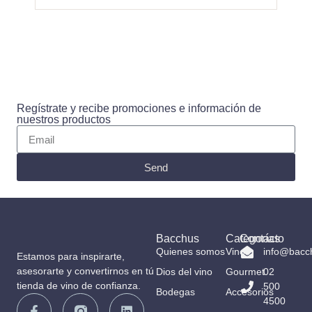
Regístrate y recibe promociones e información de
nuestros productos
Send
Bacchus
Categorías
Contacto
Quienes somos
Vinos
info@bacc
Estamos para inspirarte,
asesorarte y convertirnos en tú
Dios del vino
Gourmet
02
tienda de vino de confianza.
500
Bodegas
Accesorios
4500