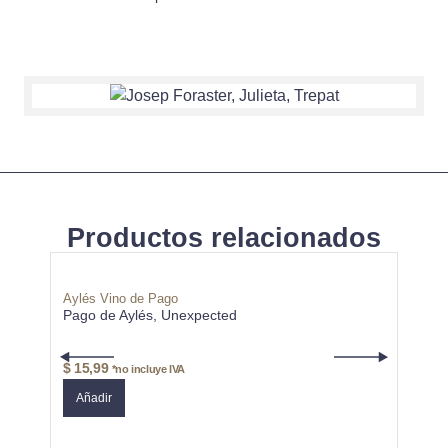
Productos relacionados
Aylés Vino de Pago
Niepoo
Pago de Aylés, Unexpected
Niepo
$
15,99
$
55,
*no incluye IVA
Añadir
Añad