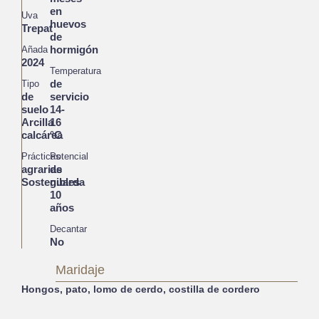
en
Uva
huevos
Trepat
de
hormigón
Añada
2024
Temperatura
de
Tipo
de
servicio
suelo
14-
Arcilla
16
calcárea
°C
Prácticas
Potencial
agrarias
de
Sostenibles
guarda
10
años
Decantar
No
Maridaje
Hongos, pato, lomo de cerdo, costilla de cordero