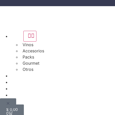
Tienda
Vinos
Accesorios
Packs
Gourmet
Otros
Bodegas
Quiénes somos
Blog
Mi cuenta
$
0,00
0