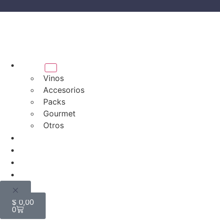
Tienda
Vinos
Accesorios
Packs
Gourmet
Otros
Bodegas
Quiénes somos
Blog
Mi cuenta
$
0,00
0