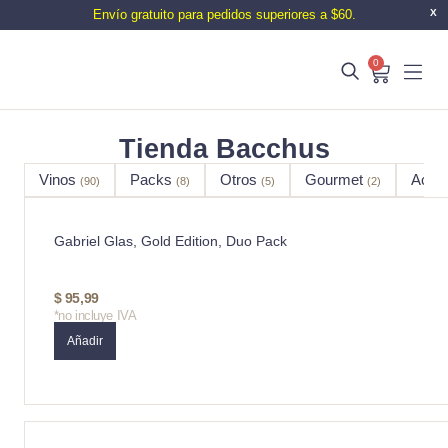
Envío gratuito para pedidos superiores a $60.
X
0
Tienda Bacchus
Vinos
Packs
Otros
Gourmet
Acce
(90)
(8)
(5)
(2)
Gabriel Glas, Gold Edition, Duo Pack
$
95,99
*no incluye IVA
Añadir