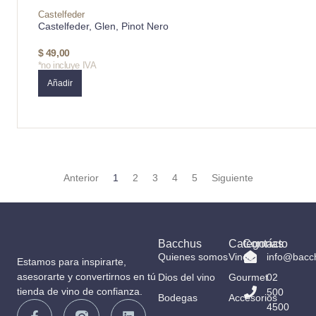
Castelfeder
Castelfeder, Glen, Pinot Nero
$
49,00
*no incluye IVA
Añadir
Anterior
1
2
3
4
5
Siguiente
Bacchus
Categorías
Contacto
Quienes somos
Vinos
info@bacc
Estamos para inspirarte,
asesorarte y convertirnos en tú
Dios del vino
Gourmet
02
tienda de vino de confianza.
500
Bodegas
Accesorios
4500