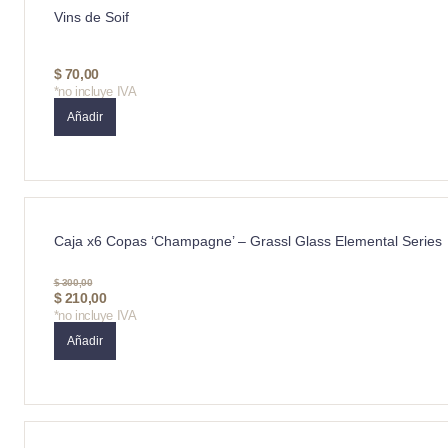
Vins de Soif
$
70,00
*no incluye IVA
Añadir
Caja x6 Copas ‘Champagne’ – Grassl Glass Elemental Series
$
300,00
$
210,00
*no incluye IVA
Añadir