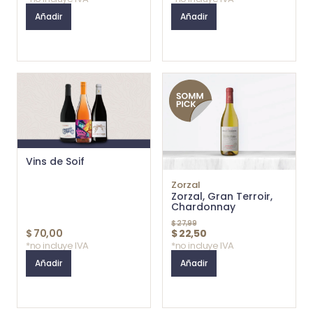
Añadir
Añadir
Vins de Soif
Zorzal
Zorzal, Gran Terroir,
Chardonnay
$
27,99
$
70,00
$
22,50
*no incluye IVA
*no incluye IVA
Añadir
Añadir