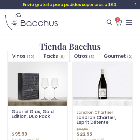
Envío gratuito para pedidos superiores a $60.
X
0
Tienda Bacchus
Vinos
Packs
Otros
Gourmet
(90)
(8)
(5)
(2)
Gabriel Glas, Gold
Landron Chartrier
Edition, Duo Pack
Landron Chartier,
Esprit Détente
$
24,99
$
95,99
$
22,55
*no incluye IVA
*no incluye IVA