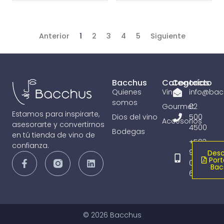
Anterior
1
2
3
4
5
Siguiente
Bacchus
Categorías
Contacto
Quienes
Vinos
info@bac
somos
Gourmet
02
Estamos para inspirarte,
Dios del vino
500
Accesorios
asesorarte y convertirnos
4500
Bodegas
en tú tienda de vino de
+593
confianza.
98
Desc
Port
065
Bac
6836
© 2026 Bacchus