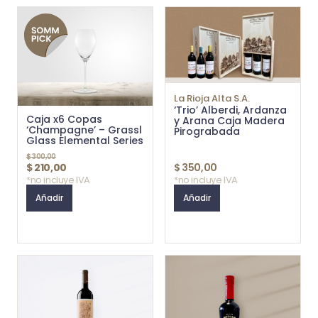
La Rioja Alta S.A.
‘Trio’ Alberdi, Ardanza
Caja x6 Copas
y Arana Caja Madera
‘Champagne’ – Grassl
Pirograbada
Glass Elemental Series
$
300,00
$
210,00
$
350,00
*no incluye IVA
*no incluye IVA
Añadir
Añadir