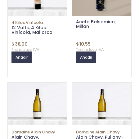
Aceto Balsamico,
4 Kilos Vinícola
Millan
12 Volts, 4 Kilos
Vinícola, Mallorca
$
36,00
$
10,55
*no incluye IVA
*no incluye IVA
Añadir
Añadir
Domaine Alain Chavy
Domaine Alain Chavy
Alain Chavy,
Alain Chavy, Puligny-