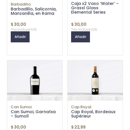
Caja x2 Vaso ‘Water’ –
Barbadillo
Grassl Glass
Barbadillo, Salicornia,
Elemental Series
Manzanilla, en Rama
$
30,00
$
30,00
*no incluye IVA
*no incluye IVA
Añadir
Añadir
Can Sumoi
Cap Royal
Can Sumoi, Garnatxa
Cap Royal, Bordeaux
– Sumoll
Supérieur
$
30,00
$
22,99