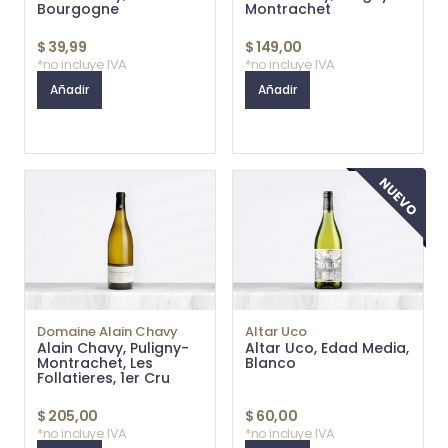
Bourgogne
Montrachet
$
39,99
$
149,00
*no incluye IVA
*no incluye IVA
Añadir
Añadir
Domaine Alain Chavy
Altar Uco
Alain Chavy, Puligny-
Altar Uco, Edad Media,
Montrachet, Les
Blanco
Follatieres, 1er Cru
$
205,00
$
60,00
*no incluye IVA
*no incluye IVA