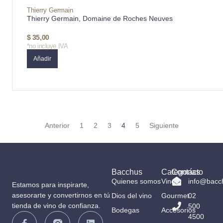
Thierry Germain
Thierry Germain, Domaine de Roches Neuves
$
35,00
*no incluye IVA
Añadir
Anterior
1
2
3
4
5
Siguiente
Bacchus
Categorías
Contacto
Quienes somos
Vinos
info@bacc
Estamos para inspirarte,
asesorarte y convertirnos en tú
Dios del vino
Gourmet
02
tienda de vino de confianza.
500
Bodegas
Accesorios
4500