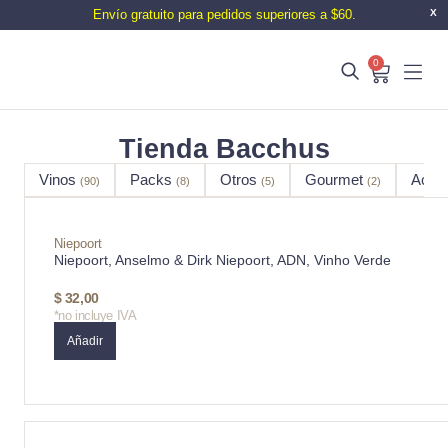
Envío gratuito para pedidos superiores a $60.
X
0
Tienda Bacchus
Vinos
Packs
Otros
Gourmet
Acce
(90)
(8)
(5)
(2)
Niepoort
Niepoort, Anselmo & Dirk Niepoort, ADN, Vinho Verde
$
32,00
*no incluye IVA
Añadir