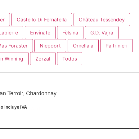
er
Castello Di Fernatella
Château Tessendey
Lapierre
Envínate
Fèlsina
G.D. Vajra
as Foraster
Niepoort
Ornellaia
Paltrinieri
n Winning
Zorzal
Todos
ran Terroir, Chardonnay
o incluye IVA
Añadir