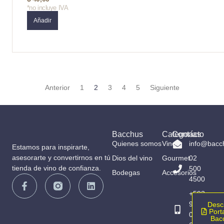
*no incluye IVA
Añadir
Anterior
1
2
3
4
5
Siguiente
Bacchus
Categorías
Contacto
Quienes somos
Vinos
info@bacc
Estamos para inspirarte,
asesorarte y convertirnos en tú
Dios del vino
Gourmet
02
tienda de vino de confianza.
500
Bodegas
Accesorios
4500
+593
98
Desc
Porta
065
Bac