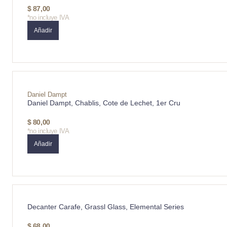
$
87,00
*no incluye IVA
Añadir
Daniel Dampt
Daniel Dampt, Chablis, Cote de Lechet, 1er Cru
$
80,00
*no incluye IVA
Añadir
Decanter Carafe, Grassl Glass, Elemental Series
$
68,00