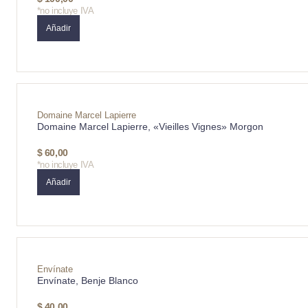
*no incluye IVA
Añadir
Domaine Marcel Lapierre
Domaine Marcel Lapierre, «Vieilles Vignes» Morgon
$
60,00
*no incluye IVA
Añadir
Envínate
Envínate, Benje Blanco
$
40,00