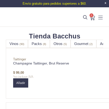
Envío gratuito para pedidos superiores a $60.
X
0
Tienda Bacchus
Vinos
Packs
Otros
Gourmet
Acce
(90)
(8)
(5)
(2)
Taittinger
Champagne Taittinger, Brut Reserve
$
99,00
*no incluye IVA
Añadir