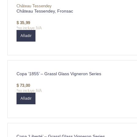
Château Tessendey
Château Tessendey, Fronsac
$
35,99
*no incluye IVA
Añadir
Copa ‘1855’ – Grassl Glass Vigneron Series
$
73,00
*no incluye IVA
Añadir
Copa ‘Liberté’ – Grassl Glass Vigneron Series