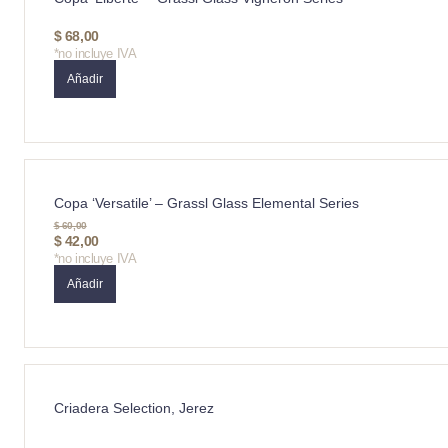
$
68,00
*no incluye IVA
Añadir
Copa ‘Versatile’ – Grassl Glass Elemental Series
$
60,00
$
42,00
*no incluye IVA
Añadir
Criadera Selection, Jerez