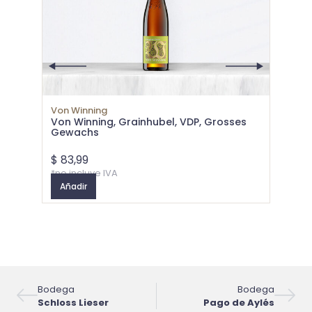
Von Wi
Von Winning
Von Wi
Von Winning, Grainhubel, VDP, Grosses
Gewa
Gewachs
$
83,99
$
177,
*no incluye IVA
*no inc
Añadir
Añadi
Bodega
Bodega
Schloss Lieser
Pago de Aylés