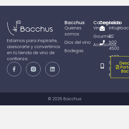
Bacchus
Categorías
Contacto
Quienes
Vinos
info@bac
somos
Gourmet
02
Estamos para inspirarte,
Dios del vino
500
Accesorios
asesorarte y convertirnos
4500
Bodegas
en tú tienda de vino de
+593
confianza.
98
Desc
Port
065
Bac
6836
© 2026 Bacchus