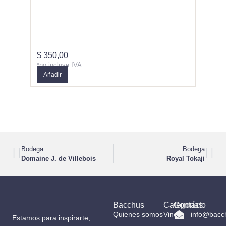
‘Trio’ 
$
350,00
$
420,
*no incluye IVA
*no inc
Sin st
Añadir
Bodega
Bodega
Domaine J. de Villebois
Royal Tokaji
Bacchus
Categorías
Contacto
Quienes somos
Vinos
info@bacc
Estamos para inspirarte,