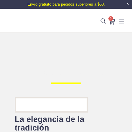
Envío gratuito para pedidos superiores a $60.
X
0
La Rioja Alta S.A.
La elegancia de la
tradición