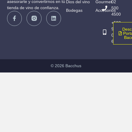
asesorarte y convertirnos en tú
Dios del vino
Gourmet
02
tienda de vino de confianza.
500
Bodegas
Accesorios
4500
+593
98
Desc
Porta
065
Bac
6836
© 2026 Bacchus