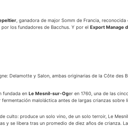
epeltier
, ganadora de major Somm de Francia, reconocida c
a por los fundadores de Bacchus. Y por el
Export Manage de
: Delamotte y Salon, ambas originarias de la Côte des Bl
on fundada en
Le Mesnil-sur-Og
er en 1760, una de las cin
 fermentación maloláctica antes de largas crianzas sobre lí
culto: produce un solo vino, de un solo terroir, Le Mesnil
s y se libera tras un promedio de diez años de crianza. L