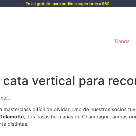
Envío gratuito para pedidos superiores a $60.
Tienda
cata vertical para reco
agne…
a masterclass difícil de olvidar: Uno de nuestros socios tu
 Delamotte,
dos casas hermanas de Champagne, ambas orig
te distintas.