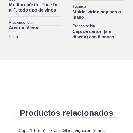
Multipropósito, “one for
Técnica
all”, todo tipo de vinos
Molde, vidrio soplado a
mano
Procendencia
Presentación
Austria, Viena
Caja de cartón (sin
diseño) con 6 copas
Peso
Productos relacionados
Copa ‘Liberté’ – Grassl Glass Vigneron Series
Copa 