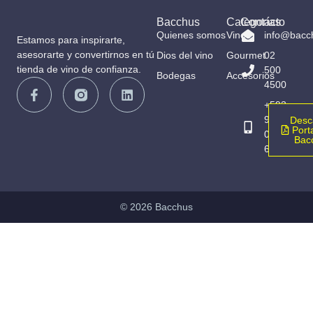
Bacchus
Categorías
Contacto
Quienes somos
Vinos
info@bacc
Estamos para inspirarte,
asesorarte y convertirnos en tú
Dios del vino
Gourmet
02
tienda de vino de confianza.
500
Bodegas
Accesorios
4500
+593
98
Desc
Porta
065
Bac
6836
© 2026 Bacchus