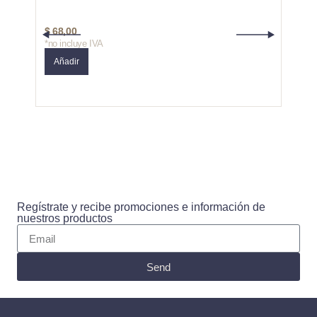
$
68,00
$
68,
*no incluye IVA
*no in
Añadir
Añad
Regístrate y recibe promociones e información de
nuestros productos
Send