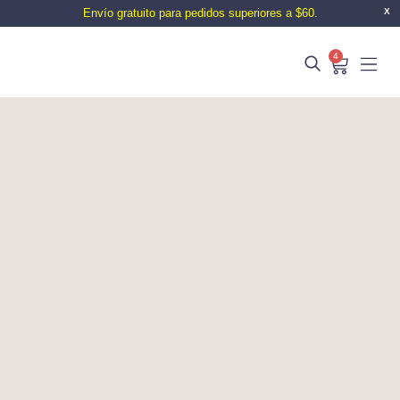
Envío gratuito para pedidos superiores a $60.
X
4