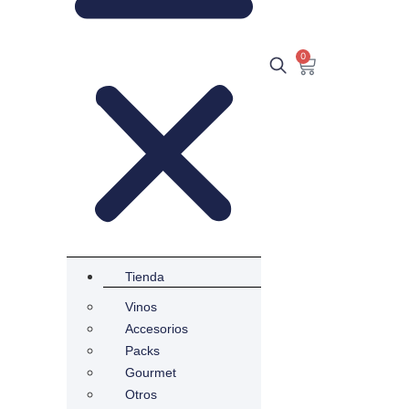
as
0
es somos
nta
Tienda
Vinos
Accesorios
Packs
Gourmet
Otros