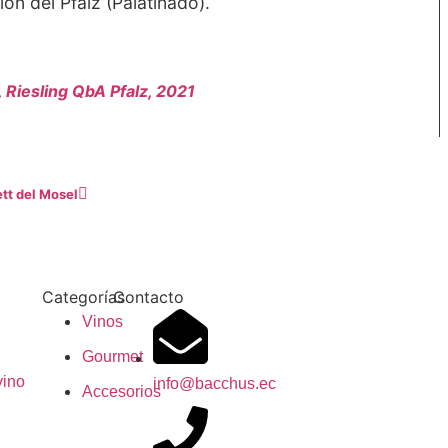
ión del Pfalz (Palatinado).
 Riesling QbA Pfalz, 2021
ett del Mosel
Categorías
Contacto
Vinos
Gourmet
vino
info@bacchus.ec
Accesorios