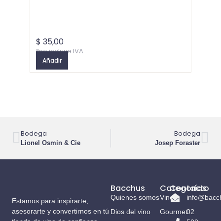
Granb
Granb
$
35,00
$
80,
*no incluye IVA
*no inc
Añadir
Añadi
Bodega
Bodega
Lionel Osmin & Cie
Josep Foraster
Bacchus
Categorías
Contacto
Quienes somos
Vinos
info@bacc
Estamos para inspirarte,
asesorarte y convertirnos en tú
Dios del vino
Gourmet
02