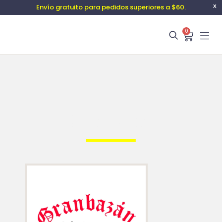
Envío gratuito para pedidos superiores a $60.
X
0
Granbazán