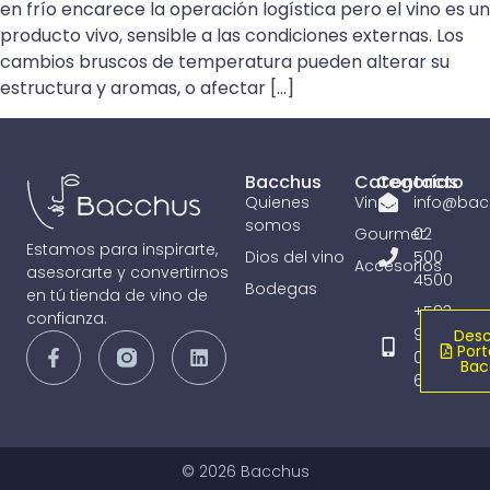
en frío encarece la operación logística pero el vino es un
producto vivo, sensible a las condiciones externas. Los
cambios bruscos de temperatura pueden alterar su
estructura y aromas, o afectar […]
Bacchus
Categorías
Contacto
Quienes
Vinos
info@bac
somos
Gourmet
02
Estamos para inspirarte,
Dios del vino
500
Accesorios
asesorarte y convertirnos
4500
Bodegas
en tú tienda de vino de
+593
confianza.
98
Desc
Port
065
Bac
6836
© 2026 Bacchus