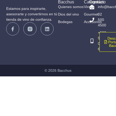
Bacchus
Categorías
Contacto
Quienes somos
Vinos
info@bacc
Estamos para inspirarte,
asesorarte y convertirnos en tú
Dios del vino
Gourmet
02
tienda de vino de confianza.
500
Bodegas
Accesorios
4500
+593
98
Desc
Porta
065
Bac
6836
© 2026 Bacchus