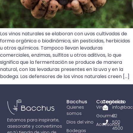
Los vinos naturales se elaboran con uvas cultivadas de
forma orgánica o biodinámica, sin pesticidas, herbicidas
u otros químicos. Tampoco llevan levaduras
comerciales, enzimas, sulfitos u otros aditivos, lo que
significa que la fermentación se produce de manera
natural, con las levaduras presentes en la uva y en la
bodega. Los defensores de los vinos naturales creen […]
Bacchus
Categorías
Contacto
Quienes
Vinos
info@bac
somos
Gourmet
02
Estamos para inspirarte,
Dios del vino
500
Accesorios
asesorarte y convertirnos
4500
Bodegas
en tú tienda de vino de