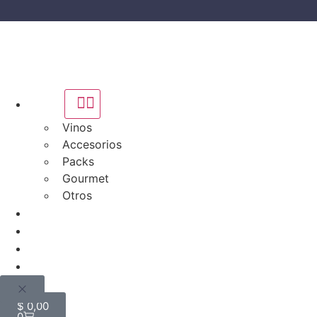
Tienda
Vinos
Accesorios
Packs
Gourmet
Otros
Bodegas
Quiénes somos
Blog
Mi cuenta
$
0,00
0