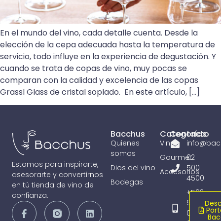
En el mundo del vino, cada detalle cuenta. Desde la
elección de la cepa adecuada hasta la temperatura de
servicio, todo influye en la experiencia de degustación. Y
cuando se trata de copas de vino, muy pocas se
comparan con la calidad y excelencia de las copas
Grassl Glass de cristal soplado. En este artículo, […]
Bacchus
Categorías
Contacto
Quienes
Vinos
info@bac
somos
Gourmet
02
Estamos para inspirarte,
Dios del vino
500
Accesorios
asesorarte y convertirnos
4500
Bodegas
en tú tienda de vino de
+593
confianza.
98
Desc
Port
065
Bac