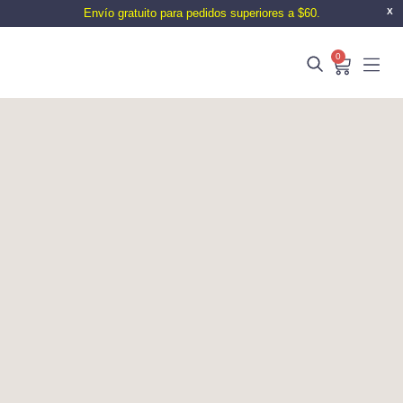
Envío gratuito para pedidos superiores a $60.
X
0