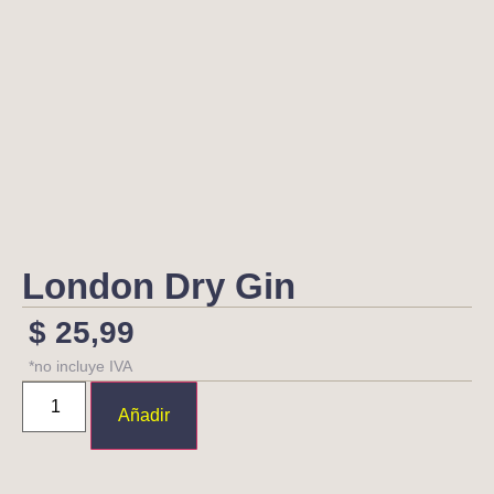
London Dry Gin
$
25,99
*no incluye IVA
Añadir