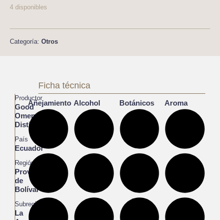
4 disponibles
Categoría:
Otros
Ficha técnica
Productor
Añejamiento
Alcohol
Botánicos
Aroma
Good
Omen
Distillers
País
Ecuador
Región
Provincia
de
Bolívar
Subregión
La