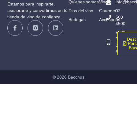
Quienes somos
Vinos
info@bacc
Estamos para inspirarte,
asesorarte y convertirnos en tú
Dios del vino
Gourmet
02
tienda de vino de confianza.
500
Bodegas
Accesorios
4500
+593
98
Desc
Porta
065
Bac
6836
© 2026 Bacchus