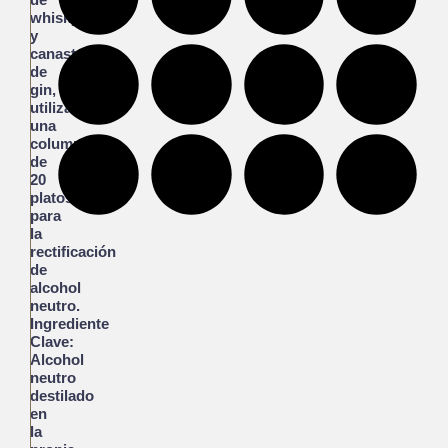
whisky
y
canasta
de
gin,
utilizando
una
columna
de
20
platos
para
la
rectificación
de
alcohol
neutro.
Ingrediente
Clave:
Alcohol
neutro
destilado
en
la