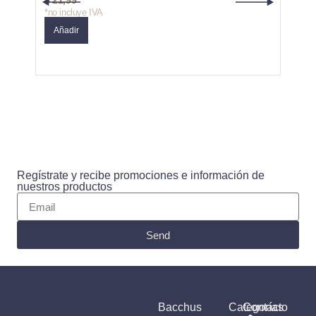
$
21,99
$
10,
*no incluye IVA
*no in
Añadir
Añad
Regístrate y recibe promociones e información de
nuestros productos
Send
Bacchus
Categorías
Contacto