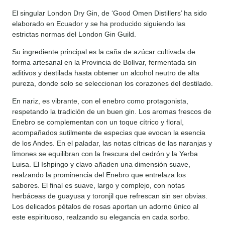
El singular London Dry Gin, de ‘Good Omen Distillers’ ha sido
elaborado en Ecuador y se ha producido siguiendo las
estrictas normas del London Gin Guild.
Su ingrediente principal es la caña de azúcar cultivada de
forma artesanal en la Provincia de Bolívar, fermentada sin
aditivos y destilada hasta obtener un alcohol neutro de alta
pureza, donde solo se seleccionan los corazones del destilado.
En nariz, es vibrante, con el enebro como protagonista,
respetando la tradición de un buen gin. Los aromas frescos de
Enebro se complementan con un toque cítrico y floral,
acompañados sutilmente de especias que evocan la esencia
de los Andes. En el paladar, las notas cítricas de las naranjas y
limones se equilibran con la frescura del cedrón y la Yerba
Luisa. El Ishpingo y clavo añaden una dimensión suave,
realzando la prominencia del Enebro que entrelaza los
sabores. El final es suave, largo y complejo, con notas
herbáceas de guayusa y toronjil que refrescan sin ser obvias.
Los delicados pétalos de rosas aportan un adorno único al
este espirituoso, realzando su elegancia en cada sorbo.