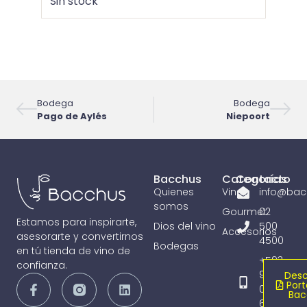
Sin stock
Añadi
Bodega
Bodega
Pago de Aylés
Niepoort
Bacchus
Categorías
Contacto
Quienes
Vinos
info@bac
somos
Gourmet
02
Estamos para inspirarte,
Dios del vino
500
Accesorios
asesorarte y convertirnos
4500
Bodegas
en tú tienda de vino de
+593
confianza.
98
Desc
Port
065
Bac
6836