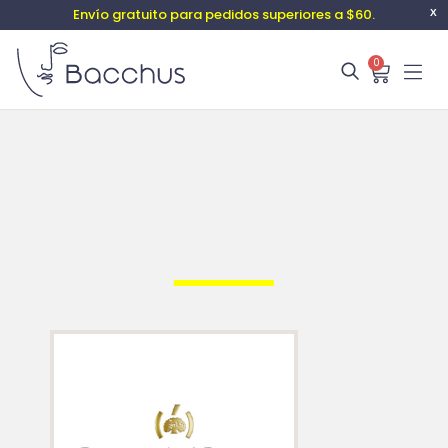
Envío gratuito para pedidos superiores a $60.
X
0
Raventós i Blanc