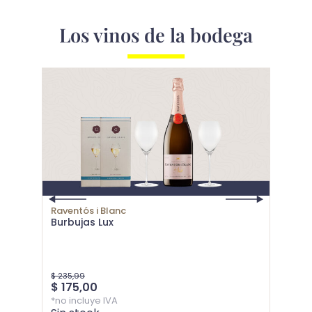
Los vinos de la bodega
Raventós i Blanc
Burbujas Lux
Ravent
Ravent
$
235,99
$
175,00
$
39,9
*no incluye IVA
*no inc