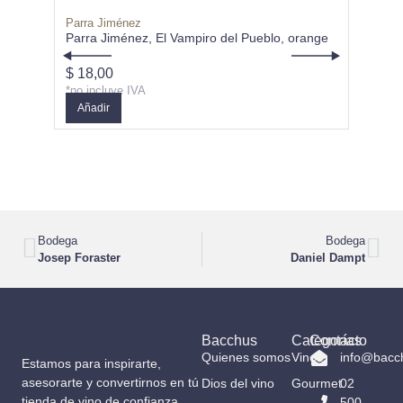
Parra Jiménez
Parra Jiménez, El Vampiro del Pueblo, orange
$
18,00
*no incluye IVA
Añadir
Bodega
Bodega
Josep Foraster
Daniel Dampt
Bacchus
Categorías
Contacto
Quienes somos
Vinos
info@bacc
Estamos para inspirarte,
asesorarte y convertirnos en tú
Dios del vino
Gourmet
02
tienda de vino de confianza.
500