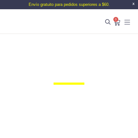
Envío gratuito para pedidos superiores a $60.
X
0
El blog de Bacchus