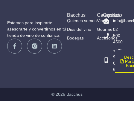
Bacchus
Categorías
Contacto
Quienes somos
Vinos
info@bacc
Estamos para inspirarte,
asesorarte y convertirnos en tú
Dios del vino
Gourmet
02
tienda de vino de confianza.
500
Bodegas
Accesorios
4500
+593
98
Desc
Porta
065
Bac
6836
© 2026 Bacchus